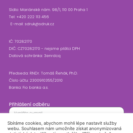
Sídlo: Mariánské nám. 98/1, 110 00 Praha 1
Tel: +420 222 113 456
E-mail: sdruk@sdruk.cz
IČ: 70282170
DIČ: CZ70282170 - nejsme plátci DPH
Datová schránka: 3enrdcq
Předseda: RNDr. Tomáš Řehák, Ph.D.
Číslo účtu: 2300910355/2010
Banka: Fio banka a.s.
Přihlášení odběru
Sbíráme cookies, abychom mohli lépe nastavit služby
Souhlasím se zasíláním newsletteru
webu. Souhlasem nám umožníte získat anonymizovaná