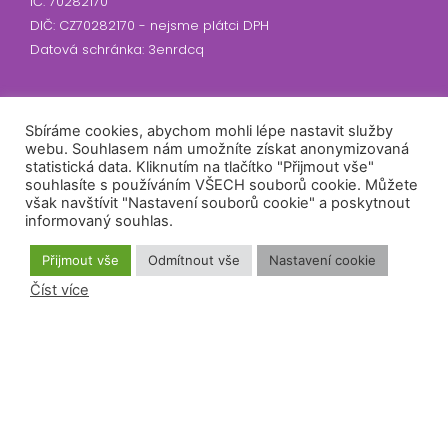
IČ: 70282170
DIČ: CZ70282170 - nejsme plátci DPH
Datová schránka: 3enrdcq
Sbíráme cookies, abychom mohli lépe nastavit služby
webu. Souhlasem nám umožníte získat anonymizovaná
statistická data. Kliknutím na tlačítko "Přijmout vše"
souhlasíte s používáním VŠECH souborů cookie. Můžete
však navštívit "Nastavení souborů cookie" a poskytnout
Předseda: RNDr. Tomáš Řehák, Ph.D.
informovaný souhlas.
Číslo účtu: 2300910355/2010
Banka: Fio banka a.s.
Přijmout vše
Odmítnout vše
Nastavení cookie
Číst více
Přihlášení odběru