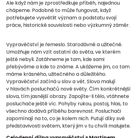
Ale když nám je zprostředkuje příběh, najednou
chápeme. Podobně to může fungovat, když
potřebujete vysvětlit význam a podstatu svojí
práce, historické souvislosti nebo výzkumný záměr.
Vypravěčství je řemeslo. Starodávné a užitečné.
Umožňuje nám vzít ostatní do světa, ve kterém
ještě nebyli. Zatáhneme je tam, kde sami
přebýváme a kde to známe. A ukážeme jim, co tam
máme krásného, užitečného a důležitého.
Vypravěčství začíná u slov a vět. Slova malují
v hlavách posluchačů nové světy. Čím konkrétnější
slova, tím jasnější obrazy. Zapojíte-li tělo, vtáhnete
posluchače ještě víc. Pohyby rukou, postoj, hlas, to
všechno dodává příběhu barevnost. Posluchači
zapomínají na to, co je kolem nich. Putují díky své
představivosti světem, který jim v tu chvíli malujete.
Celodenní dílna vypravěčství s Martinem