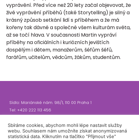
vyprávění. Před více než 20 lety začal objevovat, že
živé vyprávění příběhů (také Storytelling) je silný a
krásný způsob setkání lidí s příběhem a že má
kořeny tak dávné a společné všem kulturám světa,
až se točí hlava. V současnosti Martin vypráví
příběhy na oficiálních i kuriózních jevištích
dospělým i dětem, manažerům, šéfům šéfů,
farářům, učitelům, vědcům, žákům, studentům.
Sídlo: Mariánské nám. 98/1, 110 00 Praha 1
Tel: +420 222 113 456
E-mail: sdruk@sdruk.cz
Sbíráme cookies, abychom mohli lépe nastavit služby
webu. Souhlasem nám umožníte získat anonymizovaná
IČ: 70282170
statistická data. Kliknutím na tlačítko "Přijmout vše"