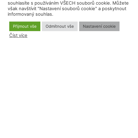
souhlasíte s používáním VŠECH souborů cookie. Můžete
DIČ: CZ70282170 - nejsme plátci DPH
však navštívit "Nastavení souborů cookie" a poskytnout
Datová schránka: 3enrdcq
informovaný souhlas.
Přijmout vše
Odmítnout vše
Nastavení cookie
Předseda: RNDr. Tomáš Řehák, Ph.D.
Číst více
Číslo účtu: 2300910355/2010
Banka: Fio banka a.s.
Přihlášení odběru
Souhlasím se zasíláním newsletteru
Odeslat
Tento web vytvořil webovybalicek.cz