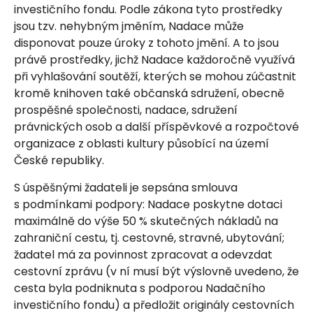
investičního fondu. Podle zákona tyto prostředky
jsou tzv. nehybným jměním, Nadace může
disponovat pouze úroky z tohoto jmění. A to jsou
právě prostředky, jichž Nadace každoročně využívá
při vyhlašování soutěží, kterých se mohou zúčastnit
kromě knihoven také občanská sdružení, obecně
prospěšné společnosti, nadace, sdružení
právnických osob a další příspěvkové a rozpočtové
organizace z oblasti kultury působící na území
České republiky.
S úspěšnými žadateli je sepsána smlouva
s podmínkami podpory: Nadace poskytne dotaci
maximálně do výše 50 % skutečných nákladů na
zahraniční cestu, tj. cestovné, stravné, ubytování;
žadatel má za povinnost zpracovat a odevzdat
cestovní zprávu (v ní musí být výslovně uvedeno, že
cesta byla podniknuta s podporou Nadačního
investičního fondu) a předložit originály cestovních