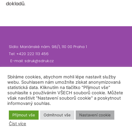
dokladů.
Sídlo: Mariánské nám. 98/1, 110 00 Praha 1
Tel: +420 222 113 456
E-mail: sdruk@sdruk.cz
Sbíráme cookies, abychom mohli lépe nastavit služby
IČ: 70282170
webu. Souhlasem nám umožníte získat anonymizovaná
DIČ: CZ70282170 - nejsme plátci DPH
statistická data. Kliknutím na tlačítko "Přijmout vše"
Datová schránka: 3enrdcq
souhlasíte s používáním VŠECH souborů cookie. Můžete
však navštívit "Nastavení souborů cookie" a poskytnout
informovaný souhlas.
Předseda: RNDr. Tomáš Řehák, Ph.D.
Přijmout vše
Odmítnout vše
Nastavení cookie
Číslo účtu: 2300910355/2010
Číst více
Banka: Fio banka a.s.