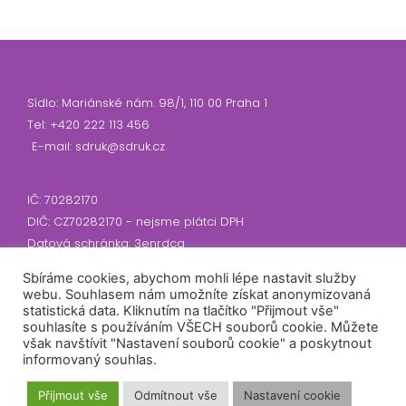
Sídlo: Mariánské nám. 98/1, 110 00 Praha 1
Tel: +420 222 113 456
E-mail: sdruk@sdruk.cz
IČ: 70282170
DIČ: CZ70282170 - nejsme plátci DPH
Datová schránka: 3enrdcq
Sbíráme cookies, abychom mohli lépe nastavit služby
webu. Souhlasem nám umožníte získat anonymizovaná
Předseda: RNDr. Tomáš Řehák, Ph.D.
statistická data. Kliknutím na tlačítko "Přijmout vše"
Číslo účtu: 2300910355/2010
souhlasíte s používáním VŠECH souborů cookie. Můžete
Banka: Fio banka a.s.
však navštívit "Nastavení souborů cookie" a poskytnout
informovaný souhlas.
Přihlášení odběru
Přijmout vše
Odmítnout vše
Nastavení cookie