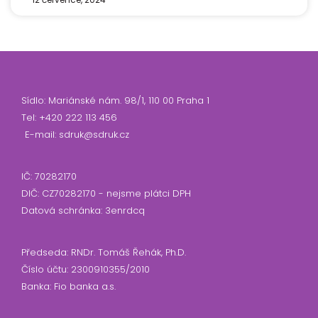
Sídlo: Mariánské nám. 98/1, 110 00 Praha 1
Tel: +420 222 113 456
E-mail: sdruk@sdruk.cz
IČ: 70282170
DIČ: CZ70282170 - nejsme plátci DPH
Datová schránka: 3enrdcq
Předseda: RNDr. Tomáš Řehák, Ph.D.
Číslo účtu: 2300910355/2010
Banka: Fio banka a.s.