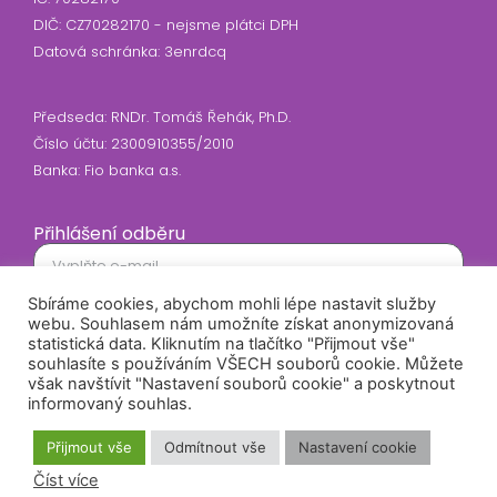
DIČ: CZ70282170 - nejsme plátci DPH
Datová schránka: 3enrdcq
Předseda: RNDr. Tomáš Řehák, Ph.D.
Číslo účtu: 2300910355/2010
Banka: Fio banka a.s.
Přihlášení odběru
Sbíráme cookies, abychom mohli lépe nastavit služby
Souhlasím se zasíláním newsletteru
webu. Souhlasem nám umožníte získat anonymizovaná
statistická data. Kliknutím na tlačítko "Přijmout vše"
Odeslat
souhlasíte s používáním VŠECH souborů cookie. Můžete
však navštívit "Nastavení souborů cookie" a poskytnout
informovaný souhlas.
Přijmout vše
Odmítnout vše
Nastavení cookie
Tento web vytvořil webovybalicek.cz
Číst více