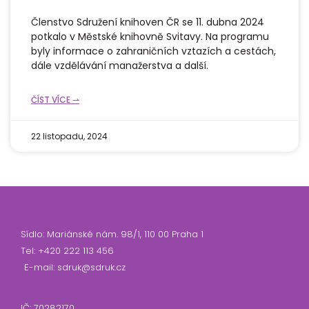
Členstvo Sdružení knihoven ČR se 11. dubna 2024
potkalo v Městské knihovně Svitavy. Na programu
byly informace o zahraničních vztazích a cestách,
dále vzdělávání manažerstva a další.
ČÍST VÍCE ⇀
22 listopadu, 2024
Sídlo: Mariánské nám. 98/1, 110 00 Praha 1
Tel: +420 222 113 456
E-mail: sdruk@sdruk.cz
IČ: 70282170