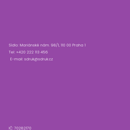
Sídlo: Mariánské nám. 98/1, 110 00 Praha 1
Tel: +420 222 113 456
E-mail: sdruk@sdruk.cz
IČ: 70282170