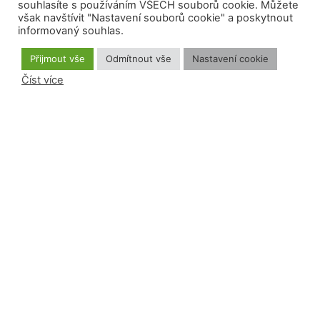
souhlasíte s používáním VŠECH souborů cookie. Můžete
však navštívit "Nastavení souborů cookie" a poskytnout
informovaný souhlas.
Přijmout vše
Odmítnout vše
Nastavení cookie
Přihlášení odběru
Číst více
Souhlasím se zasíláním newsletteru
Odeslat
Tento web vytvořil webovybalicek.cz