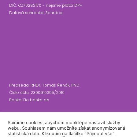
DIČ: CZ70282170 - nejsme plátci DPH
Datová schránka: 3enrdcq
Předseda: RNDr. Tomáš Řehák, Ph.D.
Číslo účtu: 2300910355/2010
Banka: Fio banka a.s.
Sbíráme cookies, abychom mohli lépe nastavit služby
webu. Souhlasem nám umožníte získat anonymizovaná
statistická data. Kliknutím na tlačítko "Přijmout vše"