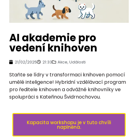
AI akademie pro
vedení knihoven
21/02/2025
21:33
Akce
,
Události
Staňte se lídry v transformaci knihoven pomocí
umělé inteligence! Hybridní vzdělávací program
pro ředitele knihoven a odvážné knihovníky ve
spolupráci s Kateřinou Švidrnochovou.
Kapacita workshopu je v tuto chvíli
naplněna.