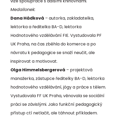
vize spolupráce s dalšími knihovnami.
Medailonek:
Dana Hádková
– autorka, zakladatelka,
lektorka a ředitelka BA-D, lektorka
Hodnotového vzdělávání FIE. Vystudovala PF
UK Praha, na čas zběhla do komerce a po
návratu k pedagogice se snaží neučit, ale
inspirovat a motivovat.
Olga Himmelsbergerová
– projektová
manažerka, zástupce ředitelky BA-D, lektorka
hodnotového vzdělávání, jógy a práce s tělem.
Vystudovala FF UK Praha, věnovala se sociální
práci se závislými. Jako funkční pedagogický
přístup ctí netlačit, ale táhnout příkladem.