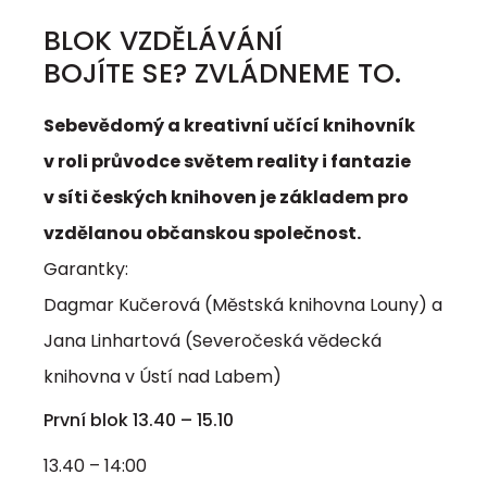
BLOK VZDĚLÁVÁNÍ
BOJÍTE SE? ZVLÁDNEME TO.
Sebevědomý a kreativní učící knihovník
v roli průvodce světem reality i fantazie
v síti českých knihoven je základem pro
vzdělanou občanskou společnost.
Garantky:
Dagmar Kučerová (Městská knihovna Louny) a
Jana Linhartová (Severočeská vědecká
knihovna v Ústí nad Labem)
První blok 13.40 – 15.10
13.40 – 14:00