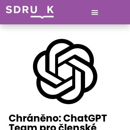
VERONIKA.CHRUSCOVA@MLP.CZ
Chráněno: ChatGPT
Team pro členské