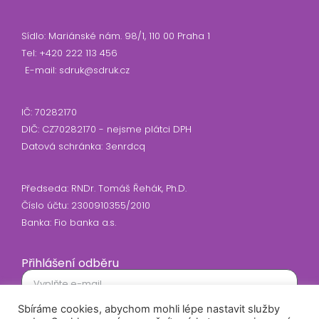
Sídlo: Mariánské nám. 98/1, 110 00 Praha 1
Tel: +420 222 113 456
E-mail: sdruk@sdruk.cz
IČ: 70282170
DIČ: CZ70282170 - nejsme plátci DPH
Datová schránka: 3enrdcq
Předseda: RNDr. Tomáš Řehák, Ph.D.
Číslo účtu: 2300910355/2010
Banka: Fio banka a.s.
Přihlášení odběru
Sbíráme cookies, abychom mohli lépe nastavit služby
Souhlasím se zasíláním newsletteru