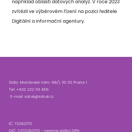
například oblasti datových analýz. V roce 2023
zvítězil ve výběrovém řízení na pozici ředitele
Digitální a informační agentury.
Sídlo: Mariánské nám. 98/1, 110 00 Praha 1
Tel: +420 222 113 456
E-mail: sdruk@sdruk.cz
IČ: 70282170
DIČ: CZ70282170 - nejsme plátci DPH