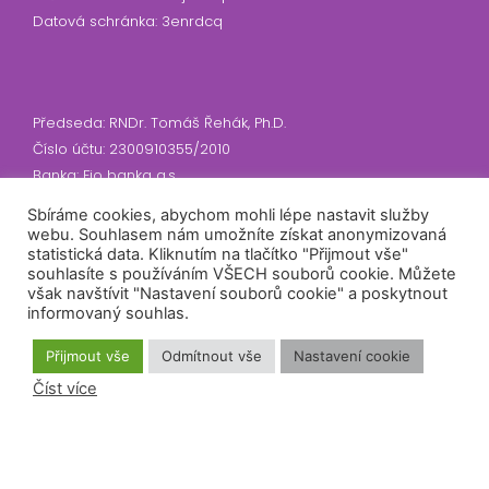
Datová schránka: 3enrdcq
Předseda: RNDr. Tomáš Řehák, Ph.D.
Číslo účtu: 2300910355/2010
Banka: Fio banka a.s.
Sbíráme cookies, abychom mohli lépe nastavit služby
webu. Souhlasem nám umožníte získat anonymizovaná
statistická data. Kliknutím na tlačítko "Přijmout vše"
Přihlášení odběru
souhlasíte s používáním VŠECH souborů cookie. Můžete
však navštívit "Nastavení souborů cookie" a poskytnout
informovaný souhlas.
Souhlasím se zasíláním newsletteru
Přijmout vše
Odmítnout vše
Nastavení cookie
Číst více
Odeslat