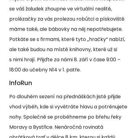
se váš žaludek zhoupne ve virtuální realitě,
prolézačky za vás prolezou robůtci a pískoviště
máme také, ale bábovky na něj nepotřebujete.
Potkáte se s firmami, které tyto „hračky“ nabízí,
ale také budou na místě knihovny, které už si
s nimi hrají. Přijďte za námi 8. září v čase 9:00 –
18:00 do učebny N14 v 1. patře.
InfoRun
Po dlouhém sezení na přednáškách jistě přijde
vhod výběh, kde si vyvětráte hlavu a potrénujete
nohy. Společně se proběhneme po břehu řeky
Moravy a Bystřice. Nenáročná rovinatá
obrátková trať v délce 8 km, kterou si každý