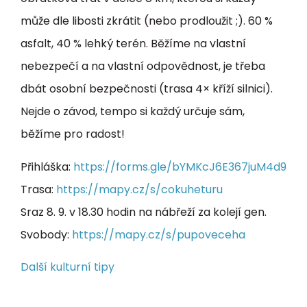
může dle libosti zkrátit (nebo prodloužit ;). 60 %
asfalt, 40 % lehký terén. Běžíme na vlastní
nebezpečí a na vlastní odpovědnost, je třeba
dbát osobní bezpečnosti (trasa 4× kříží silnici).
Nejde o závod, tempo si každý určuje sám,
běžíme pro radost!
Přihláška:
https://forms.gle/bYMKcJ6E367juM4d9
Trasa:
https://mapy.cz/s/cokuheturu
Sraz 8. 9. v 18.30 hodin na nábřeží za kolejí gen.
Svobody:
https://mapy.cz/s/pupoveceha
Další kulturní tipy