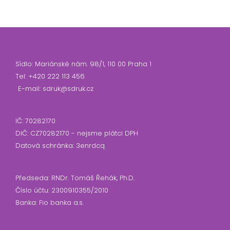
Sídlo: Mariánské nám. 98/1, 110 00 Praha 1
Tel: +420 222 113 456
E-mail: sdruk@sdruk.cz
IČ: 70282170
DIČ: CZ70282170 - nejsme plátci DPH
Datová schránka: 3enrdcq
Předseda: RNDr. Tomáš Řehák, Ph.D.
Číslo účtu: 2300910355/2010
Banka: Fio banka a.s.