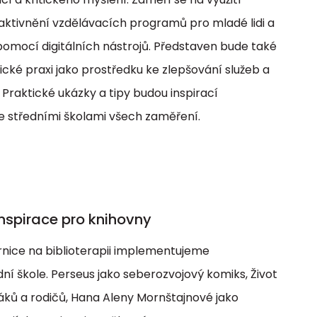
raktivnění vzdělávacích programů pro mladé lidi a
omocí digitálních nástrojů. Představen bude také
cké praxi jako prostředku ke zlepšování služeb a
raktické ukázky a tipy budou inspirací
 středními školami všech zaměření.
 inspirace pro knihovny
nice na biblioterapii implementujeme
dní škole. Perseus jako seberozvojový komiks, Život
žáků a rodičů, Hana Aleny Mornštajnové jako