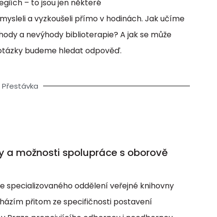
iích – to jsou jen některé
mysleli a vyzkoušeli přímo v hodinách. Jak učíme
ýhody a nevýhody biblioterapie? A jak se může
ší otázky budeme hledat odpověď.
 - Přestávka
ny a možnosti spolupráce s oborově
e specializovaného oddělení veřejné knihovny
házím přitom ze specifičnosti postavení