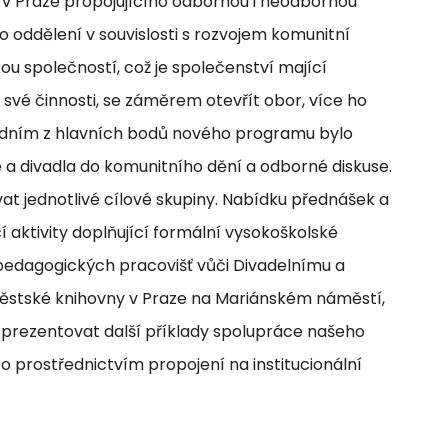
 v Praze propojujícího odbornou i neodbornou
o oddělení v souvislosti s rozvojem komunitní
kou společností, což je společenství mající
své činnosti, se záměrem otevřít obor, více ho
. Jedním z hlavních bodů nového programu bylo
 a divadla do komunitního dění a odborné diskuse.
at jednotlivé cílové skupiny. Nabídku přednášek a
ktivity doplňující formální vysokoškolské
pedagogických pracovišť vůči Divadelnímu a
 Městské knihovny v Praze na Mariánském náměstí,
a prezentovat další příklady spolupráce našeho
bo prostřednictvím propojení na institucionální