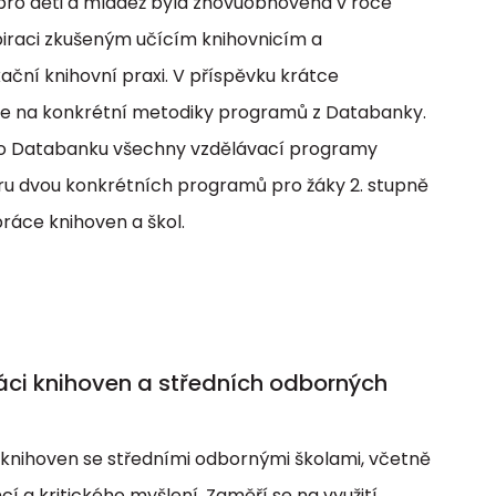
ro děti a mládež byla znovuobnovena v roce
nspiraci zkušeným učícím knihovnicím a
ční knihovní praxi. V příspěvku krátce
e na konkrétní metodiky programů z Databanky.
pro Databanku všechny vzdělávací programy
u dvou konkrétních programů pro žáky 2. stupně
práce knihoven a škol.
práci knihoven a středních odborných
 knihoven se středními odbornými školami, včetně
 a kritického myšlení. Zaměří se na využití