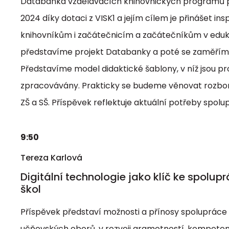
Databanka vzdělávacích knihovnických programů p
2024 díky dotaci z VISK1 a jejím cílem je přinášet i
knihovníkům i začátečnicím a začátečníkům v eduka
představíme projekt Databanky a poté se zaměřím
Představíme model didaktické šablony, v níž jsou 
zpracovávány. Prakticky se budeme věnovat rozbor
ZŠ a SŠ. Příspěvek reflektuje aktuální potřeby spolu
9:50
Tereza Karlová
Digitální technologie jako klíč ke spolu
škol
Příspěvek představí možnosti a přínosy spolupráce
učňovských oborů, v rozvoji gramotností, kompetencí