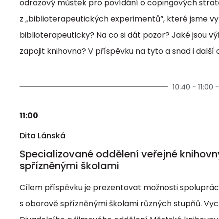
odrazový můstek pro povídání o copingových strateg
z „biblioterapeutických experimentů“, které jsme vy
biblioterapeuticky? Na co si dát pozor? Jaké jsou v
zapojit knihovna? V příspěvku na tyto a snad i dal
10:40 - 11:00
11:00
Dita Lánská
Specializované oddělení veřejné knihov
spřízněnými školami
Cílem příspěvku je prezentovat možnosti spoluprác
s oborově spřízněnými školami různých stupňů. Vyc