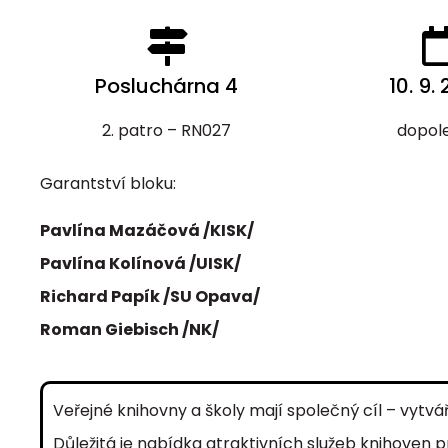
Posluchárna 4
10. 9.
2. patro – RN027
dopol
Garantství bloku:
Pavlína Mazáčová /KISK/
Pavlína Kolínová /UISK/
Richard Papík /SU Opava/
Roman Giebisch /NK/
Veřejné knihovny a školy mají společný cíl – vytvá
Důležitá je nabídka atraktivních služeb knihoven p