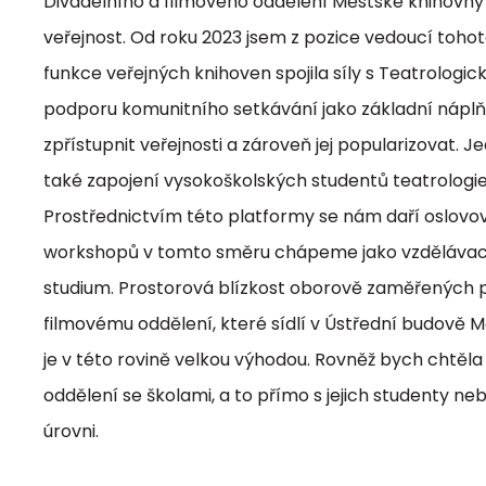
Divadelního a filmového oddělení Městské knihovny
veřejnost. Od roku 2023 jsem z pozice vedoucí tohot
funkce veřejných knihoven spojila síly s Teatrologic
podporu komunitního setkávání jako základní náplň 
zpřístupnit veřejnosti a zároveň jej popularizovat
také zapojení vysokoškolských studentů teatrologie
Prostřednictvím této platformy se nám daří oslovov
workshopů v tomto směru chápeme jako vzdělávací a
studium. Prostorová blízkost oborově zaměřených 
filmovému oddělení, které sídlí v Ústřední budově
je v této rovině velkou výhodou. Rovněž bych chtěl
oddělení se školami, a to přímo s jejich studenty ne
úrovni.