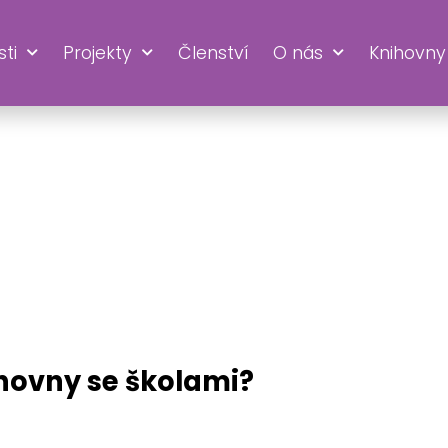
ti
Projekty
Členství
O nás
Knihovny
RINA
ihovny se školami?