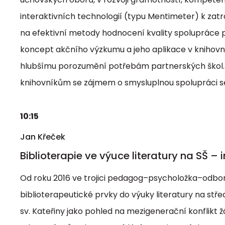
interaktivních technologií (typu Mentimeter) k zat
na efektivní metody hodnocení kvality spolupráce p
koncept akčního výzkumu a jeho aplikace v knihovni
hlubšímu porozumění potřebám partnerských škol. P
knihovníkům se zájmem o smysluplnou spolupráci se
10:15
Jan Křeček
Biblioterapie ve výuce literatury na SŠ –
Od roku 2016 ve trojici pedagog–psycholožka–odbor
biblioterapeutické prvky do výuky literatury na stře
sv. Kateřiny jako pohled na mezigenerační konflikt 