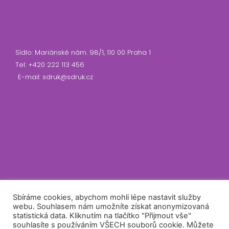
Sídlo: Mariánské nám. 98/1, 110 00 Praha 1
Tel: +420 222 113 456
E-mail: sdruk@sdruk.cz
Sbíráme cookies, abychom mohli lépe nastavit služby
webu. Souhlasem nám umožníte získat anonymizovaná
IČ: 70282170
statistická data. Kliknutím na tlačítko "Přijmout vše"
DIČ: CZ70282170 - nejsme plátci DPH
souhlasíte s používáním VŠECH souborů cookie. Můžete