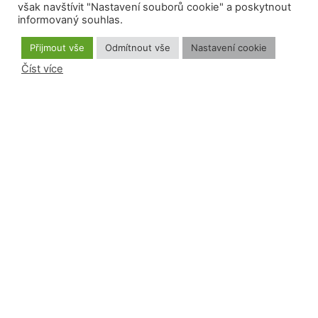
Datová schránka: 3enrdcq
však navštívit "Nastavení souborů cookie" a poskytnout
informovaný souhlas.
Přijmout vše
Odmítnout vše
Nastavení cookie
Číst více
Předseda: RNDr. Tomáš Řehák, Ph.D.
Číslo účtu: 2300910355/2010
Banka: Fio banka a.s.