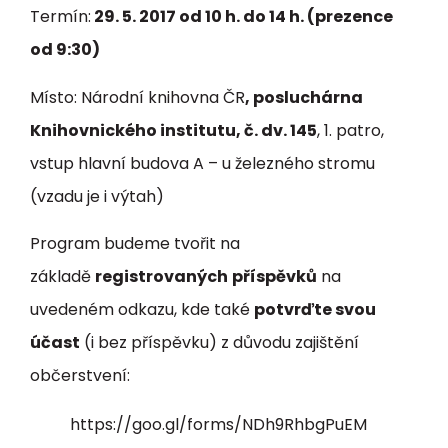
Termín:
29. 5. 2017 od 10 h. do 14 h. (prezence
od 9:30)
Místo: Národní knihovna ČR
, posluchárna
Knihovnického institutu, č. dv. 145
, 1. patro,
vstup hlavní budova A – u železného stromu
(vzadu je i výtah)
Program budeme tvořit na
základě
registrovaných
příspěvků
na
uvedeném odkazu, kde také
potvrďte svou
účast
(i bez příspěvku) z důvodu zajištění
občerstvení:
https://goo.gl/forms/NDh9RhbgPuEM