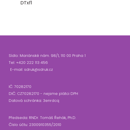
DTxf1
Sídlo: Mariánské nám. 98/1, 110 00 Praha 1
Tel: +420 222 113 456
E-mail: sdruk@sdruk.cz
IČ: 70282170
DIČ: CZ70282170 - nejsme plátci DPH
Datová schránka: 3enrdcq
Předseda: RNDr. Tomáš Řehák, Ph.D.
Číslo účtu: 2300910355/2010