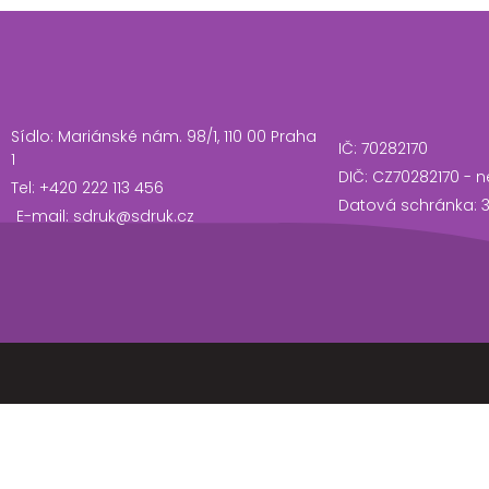
Sídlo: Mariánské nám. 98/1, 110 00 Praha
IČ: 70282170
1
DIČ: CZ70282170 - n
Tel: +420 222 113 456
Datová schránka: 
E-mail: sdruk@sdruk.cz