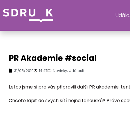
Událos
SDR
PR Akademie #social
31/05/2019
14:47
Novinky
,
Události
Letos jsme si pro vás připravili další PR akademie, te
Chcete lapit do svých sítí hejna fanoušků? Právě spo