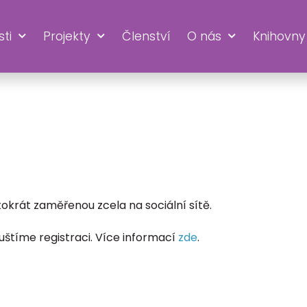
ti
Projekty
Členství
O nás
Knihovny
UK
ntokrát zaměřenou zcela na sociální sítě.
uštíme registraci. Více informací
zde
.