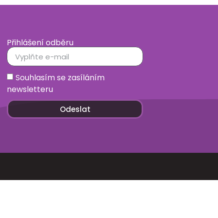
Přihlášení odběru
Souhlasím se zasíláním
newsletteru
Odeslat