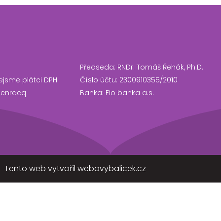
Předseda: RNDr. Tomáš Řehák, Ph.D.
ejsme plátci DPH
Číslo účtu: 2300910355/2010
3enrdcq
Banka: Fio banka a.s.
Tento web vytvořil webovybalicek.cz