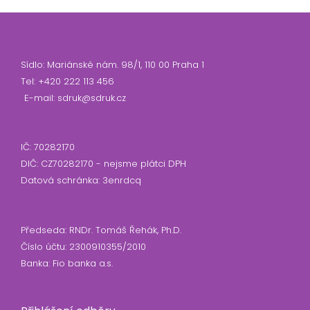
Sídlo: Mariánské nám. 98/1, 110 00 Praha 1
Tel: +420 222 113 456
E-mail: sdruk@sdruk.cz
IČ: 70282170
DIČ: CZ70282170 - nejsme plátci DPH
Datová schránka: 3enrdcq
Předseda: RNDr. Tomáš Řehák, Ph.D.
Číslo účtu: 2300910355/2010
Banka: Fio banka a.s.