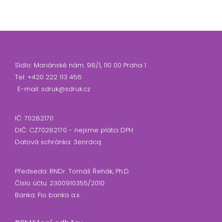
Sídlo: Mariánské nám. 98/1, 110 00 Praha 1
Tel: +420 222 113 456
E-mail: sdruk@sdruk.cz
IČ: 70282170
DIČ: CZ70282170 - nejsme plátci DPH
Datová schránka: 3enrdcq
Předseda: RNDr. Tomáš Řehák, Ph.D.
Číslo účtu: 2300910355/2010
Banka: Fio banka a.s.