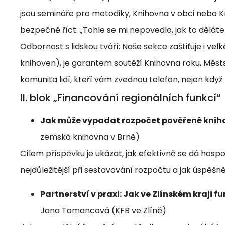
jsou semináře pro metodiky, Knihovna v obci nebo K
bezpečně říct: „Tohle se mi nepovedlo, jak to děláte
Odbornost s lidskou tváří: Naše sekce zaštiťuje i ve
knihoven), je garantem soutěží Knihovna roku, Městs
komunita lidí, kteří vám zvednou telefon, nejen když ř
II. blok „Financování regionálních funkcí“
Jak může vypadat rozpočet pověřené knih
zemská knihovna v Brně)
Cílem příspěvku je ukázat, jak efektivně se dá hospo
nejdůležitější při sestavování rozpočtu a jak úspěš
Partnerství v praxi: Jak ve Zlínském kraji 
Jana Tomancová (KFB ve Zlíně)