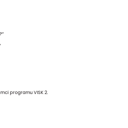
?“
“
ámci programu VISK 2.