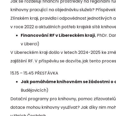
Jak se rozdělují finanční prostředky na regionální f
knihovny pracující na objednávku služeb? Příspěvek
Zlínském kraji, pravidla i odpovědnost jednotlivých
v roce 2022 a aktuálních potřeb krajské sítě knihov
Financování RF v Libereckém kraji
, PhDr. D
v Liberci)
V Libereckém kraji došlo v letech 2024-2025 ke zm
zajištění RF. V příspěvku se dozvíte, jak tento proces
15.15 – 15.45 PŘESTÁVKA
Jak pomáháme knihovnám se žádostmi o 
Budějovicích)
Dotační programy pro knihovny, pomoc zřizovatelů
dotace mohou knihovny využívat? Jak díky nim moho
v jižních Čechách.