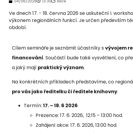
04/06/2026
13:30
Akce
Ve dnech 17. - 18. června 2026 se uskuteční I. worksh
výkonem regionálních funkcí. Je určen především těm
období.
Cílem semináře je seznámit účastníky s
vývojem re
financování
. Součástí bude také vysvětlení, co př
a jaký mají
praktický význam
.
Na konkrétních příkladech představíme, co regionáln
pro vás jako ředitelku či ředitele knihovny
.
Termín:
17. – 18. 6 2026
Prezence: 17. 6. 2026, 12:15 – 13:00 hod.
Zahájení akce: 17. 6. 2026, 13:00 hod.