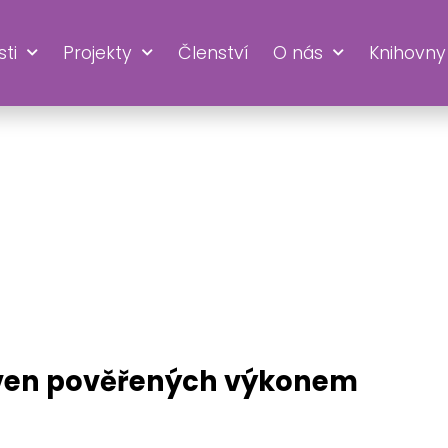
ti
Projekty
Členství
O nás
Knihovny
RINA
oven pověřených výkonem