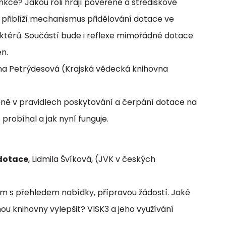
unkce? Jakou roli hrají pověřené a střediskové
 přiblíží mechanismus přidělování dotace ve
 aktérů. Součástí bude i reflexe mimořádné dotace
en.
ana Petrýdesová (Krajská vědecká knihovna
ěně v pravidlech poskytování a čerpání dotace na
 probíhal a jak nyní funguje.
dotace
, Lidmila Švíková, (JVK v českých
m s přehledem nabídky, přípravou žádostí. Jaké
u knihovny vylepšit? VISK3 a jeho využívání