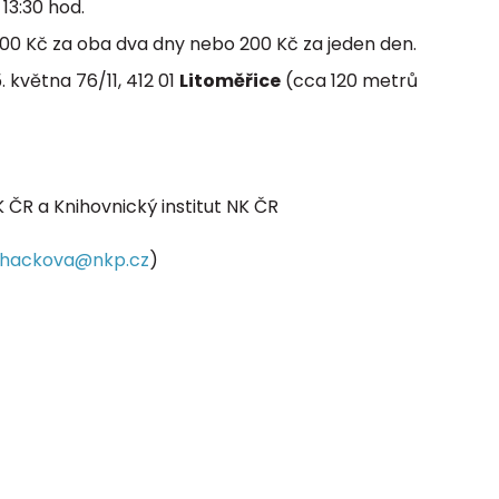
13:30 hod.
400 Kč za oba dva dny nebo 200 Kč za jeden den.
5. května 76/11, 412 01
Litoměřice
(cca 120 metrů
ČR a Knihovnický institut NK ČR
chackova@nkp.cz
)