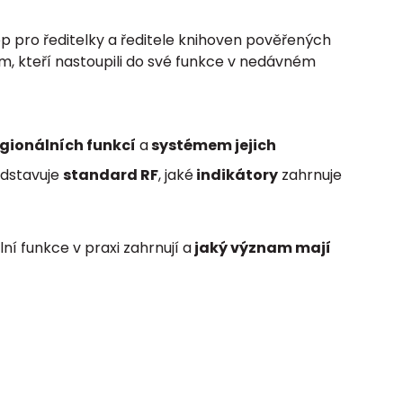
op pro ředitelky a ředitele knihoven pověřených
, kteří nastoupili do své funkce v nedávném
gionálních funkcí
a
systémem jejich
edstavuje
standard RF
, jaké
indikátory
zahrnuje
í funkce v praxi zahrnují a
jaký význam mají