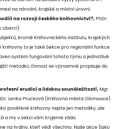
mezi na národní, krajské a místní úrovní.
odílí na rozvoji českého knihovnictví?,
PhDr.
 Liberci)
bjektů, kromě Knihovnického institutu, krajských
knihovny to je také Sekce pro regionální funkce
taven systém fungování tohoto týmu a jednotlivé
rajští metodici, činnost se významně propisuje do
rofesní erudicí a lidskou
sounáležitostí
,
Mgr.
RNDr. Lenka Prucková (Knihovna města Olomouce)
ako pověřené knihovny nejste jen metodiky, ale
ická a my v sekci vám kryjeme záda.
eme na hrdiny, kteří vědí všechno. Naše akce (jako