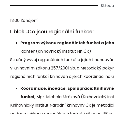
Středa 
13.00 Zahájení
I. blok „Co jsou regionální funkce“
Program výkonu regionálních funkcí a jeho l
Richter (Knihovnický institut NK ČR)
Stručný vývoj regionálních funkcí a jejich financová
v Knihovním zákonu 257/2001 Sb. a Metodický pokyn M
regionálních funkcí knihoven a jejich koordinaci na 
Koordinace, inovace, spolupráce: Knihovnic
funkcí,
Mgr. Michela Mrázová (Knihovnický inst
Knihovnický institut Národní knihovny ČR je metodi
podporu výkonu regionálních funkcí knihoven. Přísp