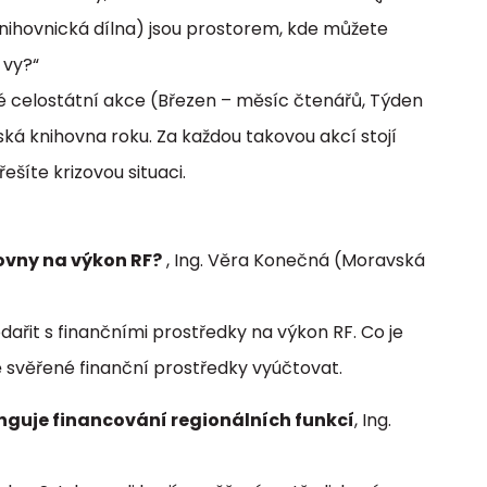
nihovnická dílna) jsou prostorem, kde můžete
 vy?“
lké celostátní akce (Březen – měsíc čtenářů, Týden
ká knihovna roku. Za každou takovou akcí stojí
ešíte krizovou situaci.
ovny na výkon RF?
, Ing. Věra Konečná (Moravská
dařit s finančními prostředky na výkon RF. Co je
ně svěřené finanční prostředky vyúčtovat.
funguje financování regionálních funkcí
, Ing.