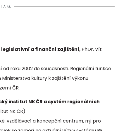
17. 6.
egislativní a finanční zajištění,
PhDr. Vít
ní od roku 2002 do současnosti. Regionální funkce
inisterstva kultury k zajištění výkonu
území ČR.
ký institut NK ČR a systém regionálních
itut NK ČR)
cké, vzdělávací a koncepční centrum, mj. pro
ěvek se zaměří na aktuální výzvy systému RF,