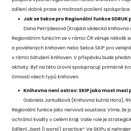
sdílení dobré praxe a možnosti posílení spolupráce 
Jak se Sekce pro Regionální funkce SDRUK p
Dana Petrýdesová
(Krajská vědecká knihovna v
Regionálním funkcím se v rámci ČR věnuje několik su
a pověřených knihoven nebo Sekce SKIP pro veřejné 
v rámci Sdružení knihoven. V příspěvku bude předs
aktivity. Byť na této úrovni spolupracují primárně k
činnosti všech typů knihoven.
Knihovna není ostrov: SKIP jako most mezi p
Gabriela Jarkulišová (Knihovna kutná Hora), 
Regionální funkce jako nervová soustava: Víme, že j
ochránci kvality v celém kraji. Vaše role je strateg
Sdílení „best (i worst) practice“: Ve SKIPu si nehraj