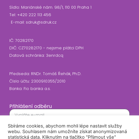
Sídlo: Mariánské nám. 98/1, 110 00 Praha 1
Tel: +420 222 113 456
E-mail: sdruk@sdruk.cz
IČ: 70282170
DIČ: CZ70282170 - nejsme plátci DPH
Datová schránka: 3enrdcq
Předseda: RNDr. Tomáš Řehák, Ph.D.
Číslo účtu: 2300910355/2010
Banka: Fio banka a.s.
Přihlášení odběru
Sbíráme cookies, abychom mohli lépe nastavit služby
Souhlasím se zasíláním newsletteru
webu. Souhlasem nám umožníte získat anonymizovaná
statistická data. Kliknutím na tlačítko "Přijmout vše"