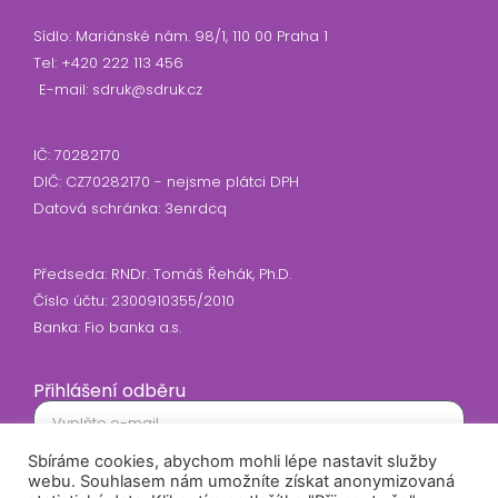
Sídlo: Mariánské nám. 98/1, 110 00 Praha 1
Tel: +420 222 113 456
E-mail: sdruk@sdruk.cz
IČ: 70282170
DIČ: CZ70282170 - nejsme plátci DPH
Datová schránka: 3enrdcq
Předseda: RNDr. Tomáš Řehák, Ph.D.
Číslo účtu: 2300910355/2010
Banka: Fio banka a.s.
Přihlášení odběru
Sbíráme cookies, abychom mohli lépe nastavit služby
Souhlasím se zasíláním newsletteru
webu. Souhlasem nám umožníte získat anonymizovaná