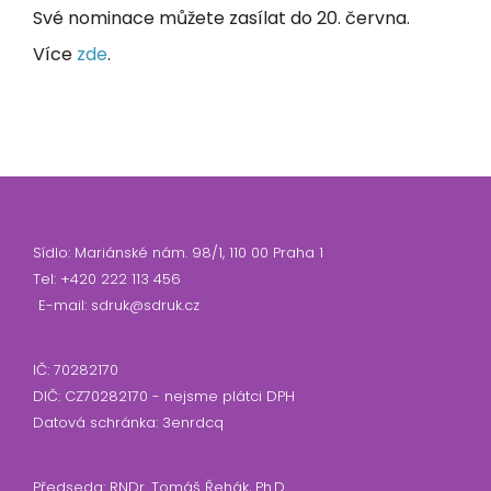
Své nominace můžete zasílat do 20. června.
Více
zde
.
Sídlo: Mariánské nám. 98/1, 110 00 Praha 1
Tel: +420 222 113 456
E-mail: sdruk@sdruk.cz
IČ: 70282170
DIČ: CZ70282170 - nejsme plátci DPH
Datová schránka: 3enrdcq
Předseda: RNDr. Tomáš Řehák, Ph.D.