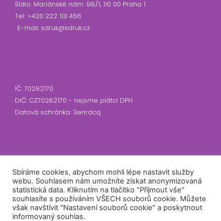
Sídlo: Mariánské nám. 98/1, 110 00 Praha 1
Tel: +420 222 113 456
E-mail: sdruk@sdruk.cz
IČ: 70282170
DIČ: CZ70282170 - nejsme plátci DPH
Datová schránka: 3enrdcq
Sbíráme cookies, abychom mohli lépe nastavit služby
Předseda: RNDr. Tomáš Řehák, Ph.D.
webu. Souhlasem nám umožníte získat anonymizovaná
Číslo účtu: 2300910355/2010
statistická data. Kliknutím na tlačítko "Přijmout vše"
Banka: Fio banka a.s.
souhlasíte s používáním VŠECH souborů cookie. Můžete
však navštívit "Nastavení souborů cookie" a poskytnout
informovaný souhlas.