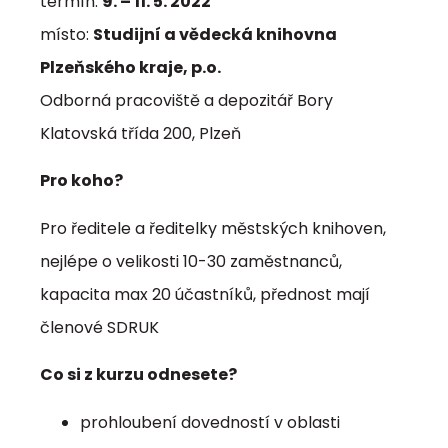
termín:
9. – 11. 5. 2022
místo:
Studijní a vědecká knihovna
Plzeňského kraje, p.o.
Odborná pracoviště a depozitář Bory
Klatovská třída 200, Plzeň
Pro koho?
Pro ředitele a ředitelky městských knihoven,
nejlépe o velikosti 10-30 zaměstnanců,
kapacita max 20 účastníků, přednost mají
členové SDRUK
Co si z kurzu odnesete?
prohloubení dovedností v oblasti