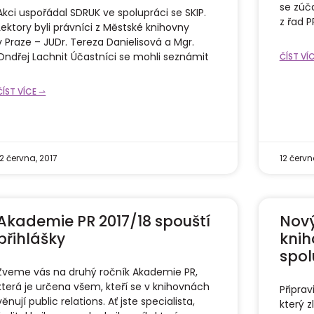
se zúča
Akci uspořádal SDRUK ve spolupráci se SKIP.
z řad P
Lektory byli právníci z Městské knihovny
v Praze – JUDr. Tereza Danielisová a Mgr.
Ondřej Lachnit Účastníci se mohli seznámit
ČÍST VÍ
ČÍST VÍCE ⇀
12 června, 2017
12 červn
Akademie PR 2017/18 spouští
Nový
přihlášky
knih
spol
Zveme vás na druhý ročník Akademie PR,
která je určena všem, kteří se v knihovnách
Připrav
věnují public relations. Ať jste specialista,
který z