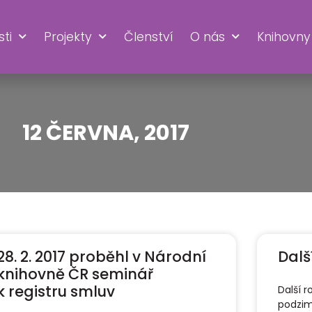
ti
Projekty
Členství
O nás
Knihovny
12 ČERVNA, 2017
28. 2. 2017 proběhl v Národní
Dalš
knihovně ČR seminář
k registru smluv
Další 
podzim