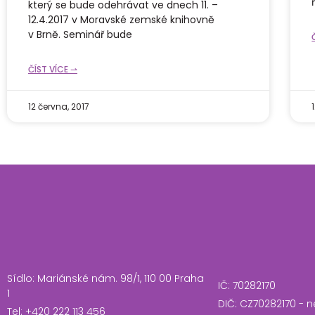
který se bude odehrávat ve dnech 11. –
12.4.2017 v Moravské zemské knihovně
v Brně. Seminář bude
ČÍST VÍCE ⇀
12 června, 2017
Sídlo: Mariánské nám. 98/1, 110 00 Praha
IČ: 70282170
1
DIČ: CZ70282170 - n
Tel: +420 222 113 456