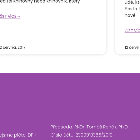
ředitel knihovny nebo knihovník, který
Lidé, k
často 
nové
ČÍST VÍCE ⇀
ČÍST VÍ
12 června, 2017
12 červn
Předseda: RNDr. Tomáš Řehák, Ph.D.
ejsme plátci DPH
Číslo účtu: 2300910355/2010