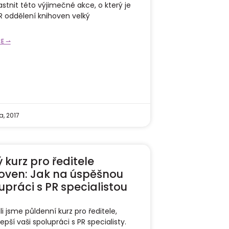
stnit této výjimečné akce, o který je
R oddělení knihoven velký
CE ⇀
a, 2017
 kurz pro ředitele
oven: Jak na úspěšnou
upráci s PR specialistou
ili jsme půldenní kurz pro ředitele,
lepší vaši spolupráci s PR specialisty.