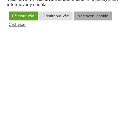
informovaný souhlas.
Přijmout vše
Odmítnout vše
Nastavení cookie
Číst více
IČ: 70282170
DIČ: CZ70282170 - nejsme plátci DPH
Datová schránka: 3enrdcq