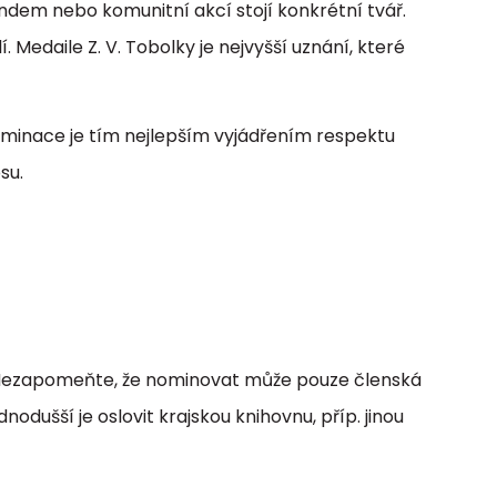
dem nebo komunitní akcí stojí konkrétní tvář.
 Medaile Z. V. Tobolky je nejvyšší uznání, které
 nominace je tím nejlepším vyjádřením respektu
su.
 Nezapomeňte, že nominovat může pouze členská
nodušší je oslovit krajskou knihovnu, příp. jinou