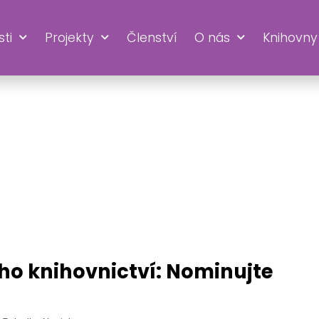
ti
Projekty
Členství
O nás
Knihovny
RINA
o knihovnictví: Nominujte