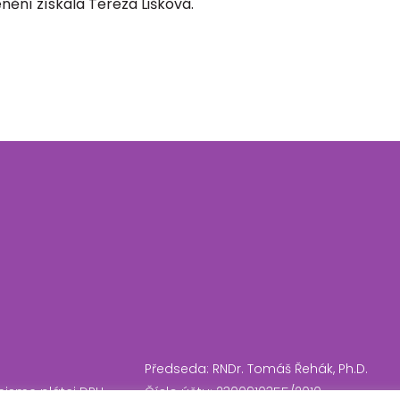
nění získala Tereza Lišková.
Předseda: RNDr. Tomáš Řehák, Ph.D.
ejsme plátci DPH
Číslo účtu: 2300910355/2010