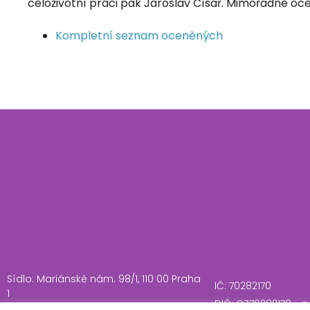
celoživotní práci pak Jaroslav Císař. Mimořádné oce
Kompletní seznam oceněných
Sídlo: Mariánské nám. 98/1, 110 00 Praha
IČ: 70282170
1
DIČ: CZ70282170 - n