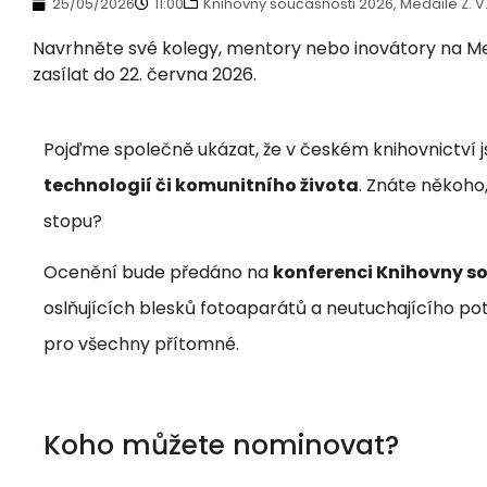
25/05/2026
11:00
Knihovny současnosti 2026
,
Medaile Z. V
Navrhněte své kolegy, mentory nebo inovátory na Med
zasílat do 22. června 2026.
Pojďme společně ukázat, že v českém knihovnictví js
technologií či komunitního života
. Znáte někoh
stopu?
Ocenění bude předáno na
konferenci Knihovny so
oslňujících blesků fotoaparátů a neutuchajícího po
pro všechny přítomné.
Koho můžete nominovat?